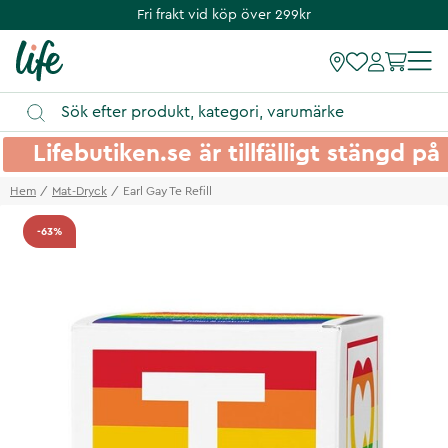
Fri frakt vid köp över 299kr
Lifebutiken.se är tillfälligt stängd 
Hem
Mat-Dryck
Earl Gay Te Refill
-63%