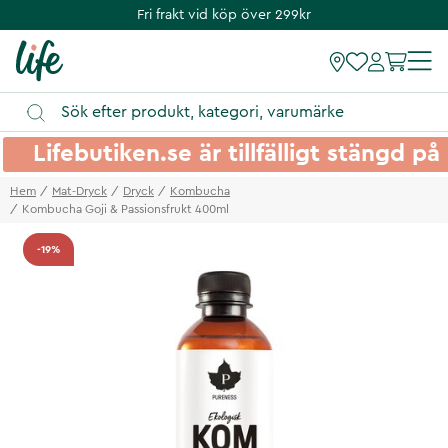
Fri frakt vid köp över 299kr
Lifebutiken.se är tillfälligt stängd 
Hem
Mat-Dryck
Dryck
Kombucha
Kombucha Goji & Passionsfrukt 400ml
-19%