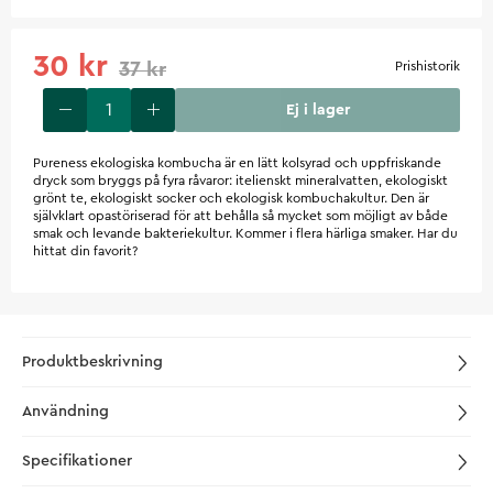
30 kr
37 kr
Prishistorik
Ej i lager
Pureness ekologiska kombucha är en lätt kolsyrad och uppfriskande
dryck som bryggs på fyra råvaror: itelienskt mineralvatten, ekologiskt
grönt te, ekologiskt socker och ekologisk kombuchakultur. Den är
självklart opastöriserad för att behålla så mycket som möjligt av både
smak och levande bakteriekultur. Kommer i flera härliga smaker. Har du
hittat din favorit?
Produktbeskrivning
Användning
Specifikationer