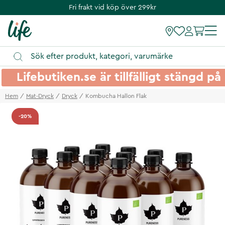
Fri frakt vid köp över 299kr
Lifebutiken.se är tillfälligt stängd 
Hem
Mat-Dryck
Dryck
Kombucha Hallon Flak
-20%