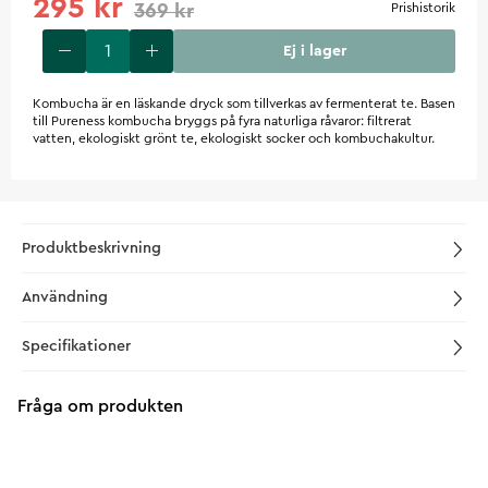
295 kr
369 kr
Prishistorik
Ej i lager
Kombucha är en läskande dryck som tillverkas av fermenterat te. Basen
till Pureness kombucha bryggs på fyra naturliga råvaror: filtrerat
vatten, ekologiskt grönt te, ekologiskt socker och kombuchakultur.
Produktbeskrivning
Användning
Specifikationer
Fråga om produkten