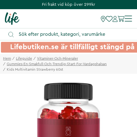
Fri frakt vid köp över 299kr
Lifebutiken.se är tillfälligt stängd 
Hem
Lifeguide
Vitaminer-Och-Mineraler
Gummies-En-Smakfull-Och-Trendig-Start-For-Vardagshalsan
Kids Multivitamin Strawberry 60st