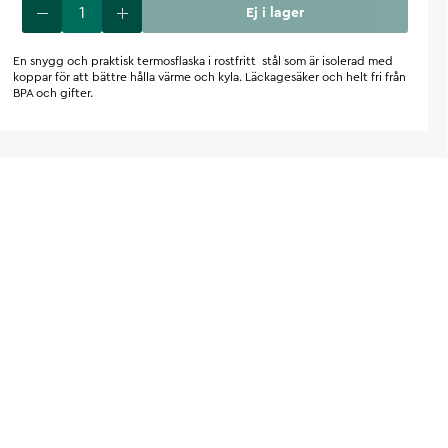
Ej i lager
En snygg och praktisk termosflaska i rostfritt stål som är isolerad med
koppar för att bättre hålla värme och kyla. Läckagesäker och helt fri från
BPA och gifter.