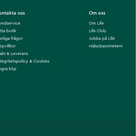
ontakta oss
Om oss
undservice
Om Life
tta butik
Life Club
nliga frågor
Jobba på Life
öpvillkor
Hälsobarometern
rakt & Leverans
ntegritetspolicy & Cookies
ngra köp