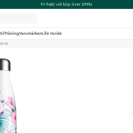
Fri frakt vid köp över 299kr
til
Träning
Varumärken
Life Guide
00 Ml