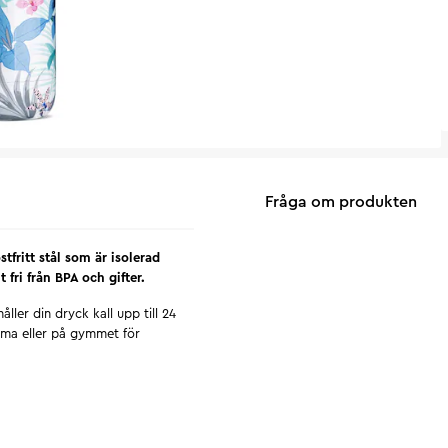
Fråga om produkten
tfritt stål som är isolerad
fri från BPA och gifter.
ller din dryck kall upp till 24
mma eller på gymmet för
livsmedelssäker BPA-fri
lerad med koppar för bästa