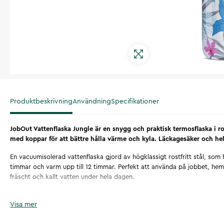
Produktbeskrivning
Användning
Specifikationer
JobOut Vattenflaska Jungle är en snygg och praktisk termosflaska i ros
med koppar för att bättre hålla värme och kyla. Läckagesäker och helt 
En vacuumisolerad vattenflaska gjord av högklassigt rostfritt stål, som hå
timmar och varm upp till 12 timmar. Perfekt att använda på jobbet, he
fräscht och kallt vatten under hela dagen.
JobOut 's termosflaskor har lufttät och läckagesäker kork tack vare en 
Visa mer
silikontätning. Tillverkad av högkvalitativt 304-stål i två lager och Iso
värme- och kylbevarande effekt. Avger ingen kondens på utsidan.