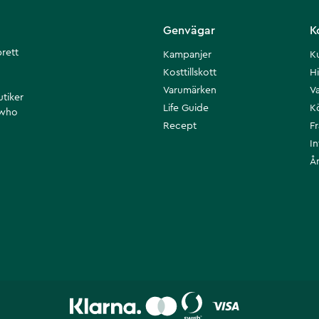
Genvägar
K
brett
Kampanjer
K
Kosttillskott
Hi
Varumärken
Va
utiker
Life Guide
K
 who
Recept
F
I
Å