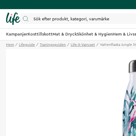
Kampanjer
Kosttillskott
Mat & Dryck
Skönhet & Hygien
Hem & Livss
Hem
Lifeguide
Traningsguiden
Life-X-Varruset
Vattenflaska Jungle 5