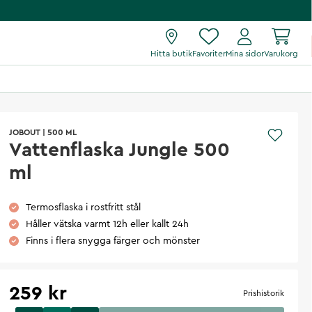
Hitta butik
Favoriter
Mina sidor
Varukorg
JOBOUT
|
500 ML
Vattenflaska Jungle 500
ml
Termosflaska i rostfritt stål
Håller vätska varmt 12h eller kallt 24h
Finns i flera snygga färger och mönster
259 kr
Prishistorik