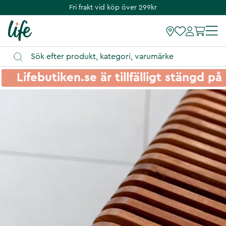
Fri frakt vid köp över 299kr
Lifebutiken.se är tillfälligt stängd 