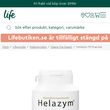
Fri frakt vid köp över 299kr
Lifebutiken.se är tillfälligt stängd 
Hem
Lifeguide
Halsoguiden
Slapp-Pa-Gasen
Helazym 90 Kapslar