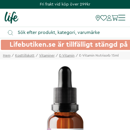
Fri frakt vid köp över 299kr
Lifebutiken.se är tillfälligt stängd 
Hem
Kosttillskott
Vitaminer
E-Vitamin
E-Vitamin Nutrisorb 15ml