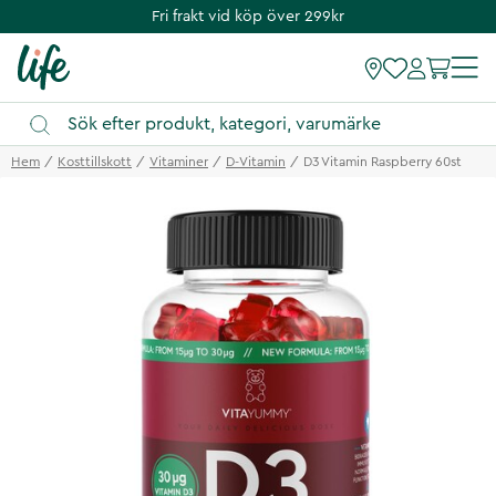
Fri frakt vid köp över 299kr
Hem
Kosttillskott
Vitaminer
D-Vitamin
D3 Vitamin Raspberry 60st