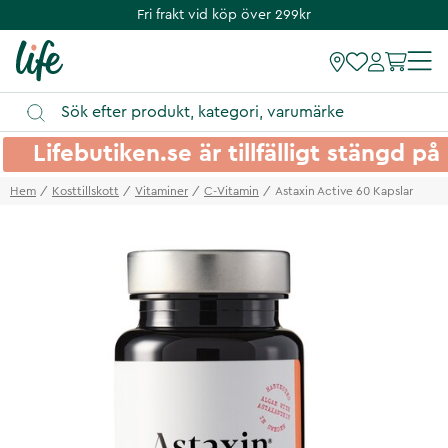
Fri frakt vid köp över 299kr
Lifebutiken.se är tillfälligt stängd 
Hem
Kosttillskott
Vitaminer
C-Vitamin
Astaxin Active 60 Kapslar