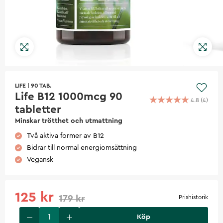
LIFE
|
90 TAB.
Life B12 1000mcg 90
4.8
(
4
)
tabletter
Minskar trötthet och utmattning
Två aktiva former av B12
Bidrar till normal energiomsättning
Vegansk
125 kr
179 kr
Prishistorik
Köp