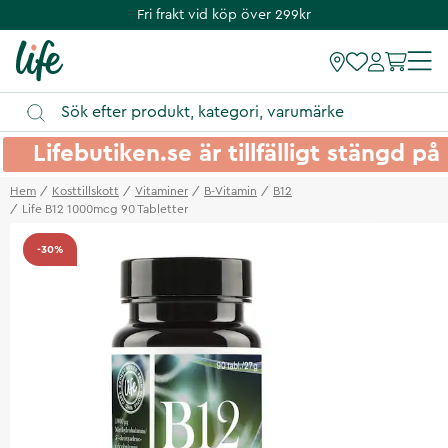
Fri frakt vid köp över 299kr
Lifebutiken.se är tillfälligt stängd 
Hem
Kosttillskott
Vitaminer
B-Vitamin
B12
Life B12 1000mcg 90 Tabletter
-30%