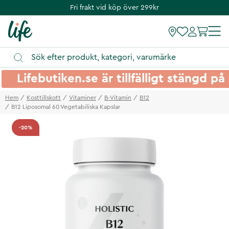
Fri frakt vid köp över 299kr
Lifebutiken.se är tillfälligt stängd 
Hem
Kosttillskott
Vitaminer
B-Vitamin
B12
B12 Liposomal 60 Vegetabiliska Kapslar
-20%