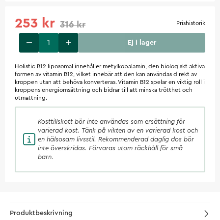
253 kr
316 kr
Prishistorik
Ej i lager
Holistic B12 liposomal innehåller metylkobalamin, den biologiskt aktiva
formen av vitamin B12, vilket innebär att den kan användas direkt av
kroppen utan att behöva konverteras. Vitamin B12 spelar en viktig roll i
kroppens energiomsättning och bidrar till att minska trötthet och
utmattning.
Kosttillskott
bör inte användas som ersättning för
varierad kost. Tänk på vikten av en varierad kost och
en hälsosam livsstil. Rekommenderad daglig dos bör
inte överskridas. Förvaras utom räckhåll för små
barn.
Produktbeskrivning