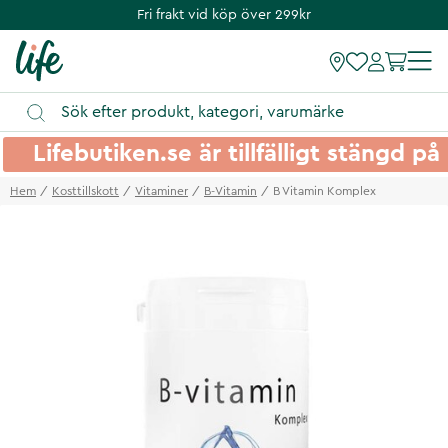
Fri frakt vid köp över 299kr
Lifebutiken.se är tillfälligt stängd 
Hem
Kosttillskott
Vitaminer
B-Vitamin
B Vitamin Komplex