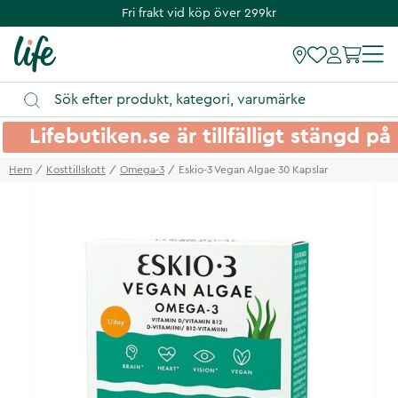
Fri frakt vid köp över 299kr
Lifebutiken.se är tillfälligt stängd 
Hem
Kosttillskott
Omega-3
Eskio-3 Vegan Algae 30 Kapslar