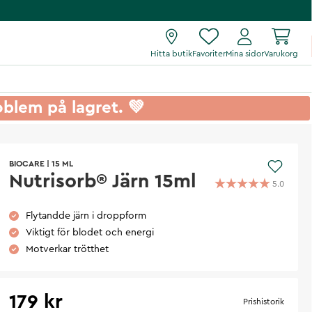
Hitta butik
Favoriter
Mina sidor
Varukorg
roblem på lagret. 💚
BIOCARE
|
15 ML
Nutrisorb® Järn 15ml
5.0
Flytandde järn i droppform
Viktigt för blodet och energi
Motverkar trötthet
179 kr
Prishistorik