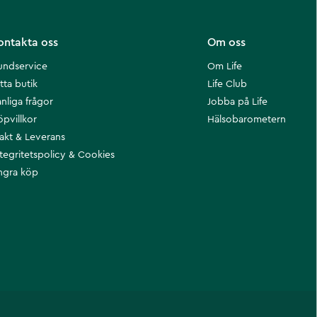
ontakta oss
Om oss
undservice
Om Life
tta butik
Life Club
nliga frågor
Jobba på Life
öpvillkor
Hälsobarometern
rakt & Leverans
ntegritetspolicy & Cookies
ngra köp