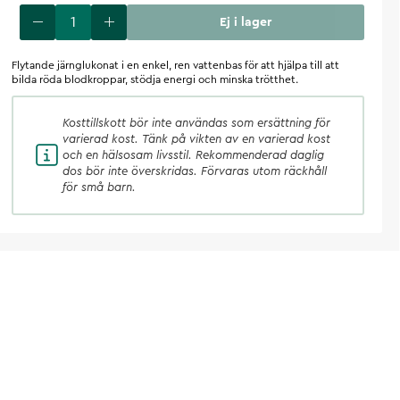
Ej i lager
Flytande järnglukonat i en enkel, ren vattenbas för att hjälpa till att
bilda röda blodkroppar, stödja energi och minska trötthet.
Kosttillskott
bör inte användas som ersättning för
varierad kost. Tänk på vikten av en varierad kost
och en hälsosam livsstil. Rekommenderad daglig
dos bör inte överskridas. Förvaras utom räckhåll
för små barn.