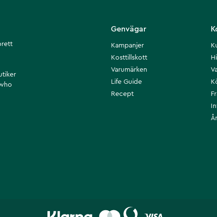
Genvägar
K
brett
Kampanjer
K
Kosttillskott
Hi
Varumärken
Va
utiker
Life Guide
K
 who
Recept
F
I
Å