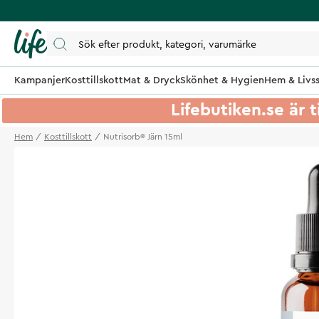
Kampanjer
Kosttillskott
Mat & Dryck
Skönhet & Hygien
Hem & Livss
Lifebutiken.se är t
Hem
Kosttillskott
Nutrisorb® Järn 15ml