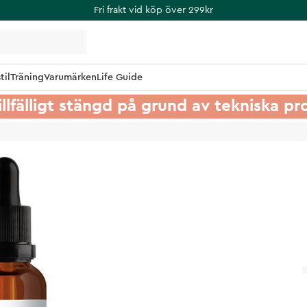
Fri frakt vid köp över 299kr
til
Träning
Varumärken
Life Guide
illfälligt stängd på grund av tekniska p