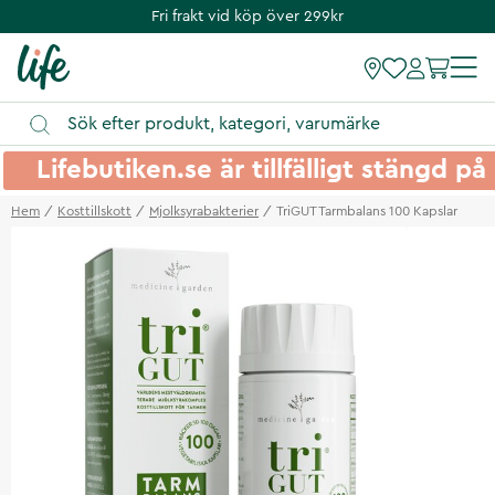
Fri frakt vid köp över 299kr
Lifebutiken.se är tillfälligt stängd 
Hem
Kosttillskott
Mjolksyrabakterier
TriGUT Tarmbalans 100 Kapslar