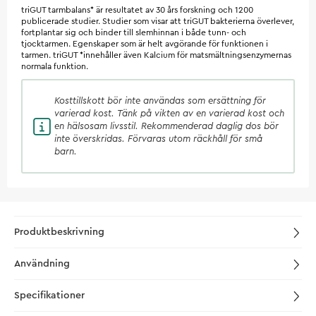
triGUT tarmbalans* är resultatet av 30 års forskning och 1200
publicerade studier. Studier som visar att triGUT bakterierna överlever,
fortplantar sig och binder till slemhinnan i både tunn- och
tjocktarmen. Egenskaper som är helt avgörande för funktionen i
tarmen. triGUT *innehåller även Kalcium för matsmältningsenzymernas
normala funktion.
Kosttillskott
bör inte användas som ersättning för
varierad kost. Tänk på vikten av en varierad kost och
en hälsosam livsstil. Rekommenderad daglig dos bör
inte överskridas. Förvaras utom räckhåll för små
barn.
Produktbeskrivning
Användning
Specifikationer