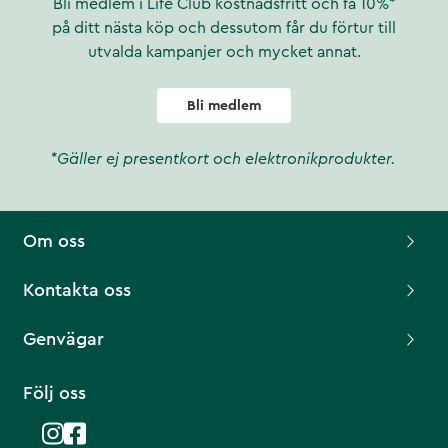
Bli medlem i Life Club kostnadsfritt och få 10%*
på ditt nästa köp och dessutom får du förtur till
utvalda kampanjer och mycket annat.
Bli medlem
*Gäller ej presentkort och elektronikprodukter.
Om oss
Kontakta oss
Genvägar
Följ oss