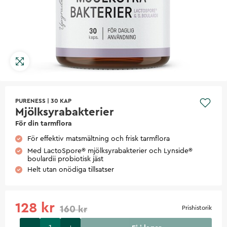
PURENESS
|
30 KAP
Mjölksyrabakterier
För din tarmflora
För effektiv matsmältning och frisk tarmflora
Med LactoSpore® mjölksyrabakterier och Lynside®
boulardii probiotisk jäst
Helt utan onödiga tillsatser
128 kr
160 kr
Prishistorik