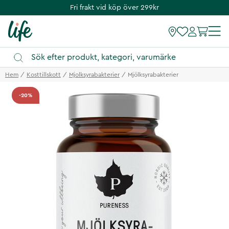
Fri frakt vid köp över 299kr
Hem
Kosttillskott
Mjolksyrabakterier
Mjölksyrabakterier
-20%