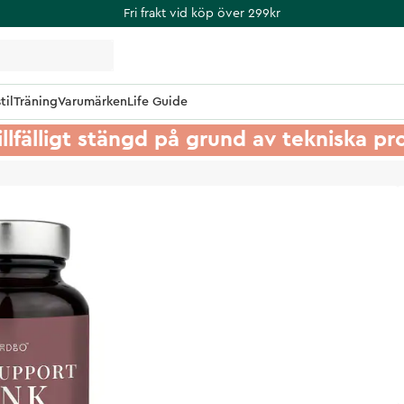
Fri frakt vid köp över 299kr
til
Träning
Varumärken
Life Guide
illfälligt stängd på grund av tekniska p