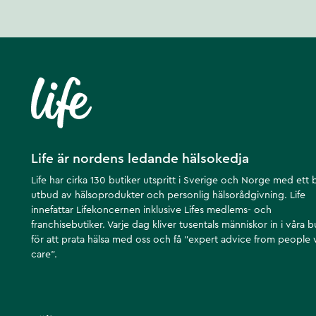
Produkten är utvecklad av NORDBO - ett familjeägt varumärke från Malm
utifrån innovation, dokumentation och hållbarhet.
Produktutvecklarens kommentar: ”Med tre väldokumenterade ingrediens
Zink skräddarsydd för att förbättra hudens kvalitet och reparation.”
ORDLISTA
Biotillgänglighet - hur stor del av ett ämne som kan tas upp av kroppe
HPMC - hydroxypropylmetylcellulosa är en vegetabilisk kapsel som är 
och farmaceutiska produkter
Life är nordens ledande hälsokedja
Kelatering - när mineralen binds till ett annat ämne som förbättrar upp
Life har cirka 130 butiker utspritt i Sverige och Norge med ett 
Artikelnummer
:
136403
utbud av hälsoprodukter och personlig hälsorådgivning. Life
innefattar Lifekoncernen inklusive Lifes medlems- och
franchisebutiker. Varje dag kliver tusentals människor in i våra b
för att prata hälsa med oss och få ”expert advice from people
care”.