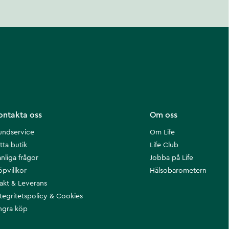
ontakta oss
Om oss
undservice
Om Life
tta butik
Life Club
nliga frågor
Jobba på Life
öpvillkor
Hälsobarometern
rakt & Leverans
ntegritetspolicy & Cookies
ngra köp