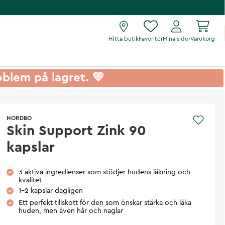
Hitta butik
Favoriter
Mina sidor
Varukorg
roblem på lagret. 💚
NORDBO
Skin Support Zink 90
kapslar
3 aktiva ingredienser som stödjer hudens läkning och
kvalitet
1-2 kapslar dagligen
Ett perfekt tillskott för den som önskar stärka och läka
huden, men även hår och naglar