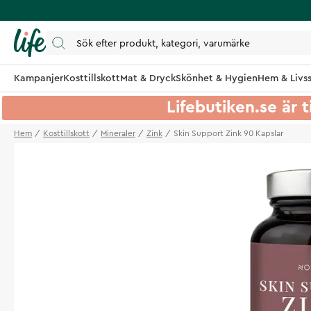
Kampanjer
Kosttillskott
Mat & Dryck
Skönhet & Hygien
Hem & Livss
Lifebutiken.se är t
Hem
Kosttillskott
Mineraler
Zink
Skin Support Zink 90 Kapslar