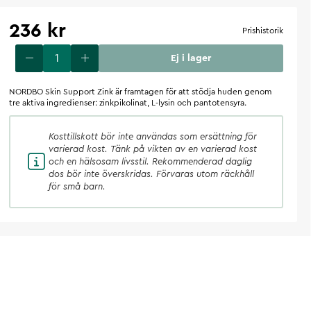
236 kr
Prishistorik
Ej i lager
NORDBO Skin Support Zink är framtagen för att stödja huden genom
tre aktiva ingredienser: zinkpikolinat, L-lysin och pantotensyra.
Kosttillskott
bör inte användas som ersättning för
varierad kost. Tänk på vikten av en varierad kost
och en hälsosam livsstil. Rekommenderad daglig
dos bör inte överskridas. Förvaras utom räckhåll
för små barn.