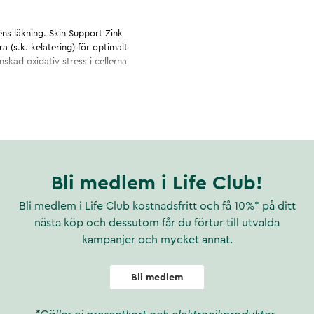
ens läkning. Skin Support Zink
ra (s.k. kelatering) för optimalt
nskad oxidativ stress i cellerna
. L-lysin behövs för att bygga
 till normal hud samt normal
 finns främst i animaliska
alla celler. I huden stärker
Bli medlem i Life Club!
 är vanligt i produkter för
Bli medlem i Life Club kostnadsfritt och få 10%* på ditt
er ett zinktillskott för
nästa köp och dessutom får du förtur till utvalda
kampanjer och mycket annat.
ri från animaliska ingredienser
Bli medlem
oändligt och ger ett