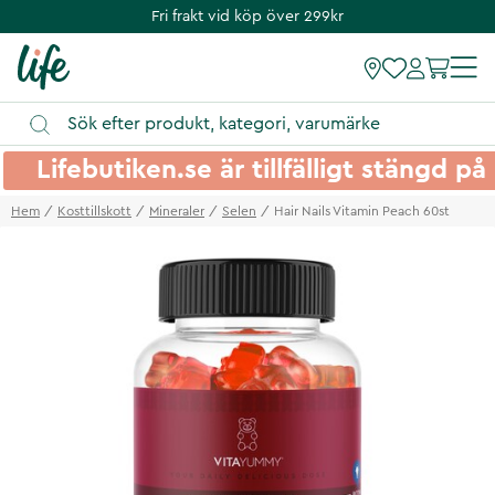
Fri frakt vid köp över 299kr
Lifebutiken.se är tillfälligt stängd 
Hem
Kosttillskott
Mineraler
Selen
Hair Nails Vitamin Peach 60st