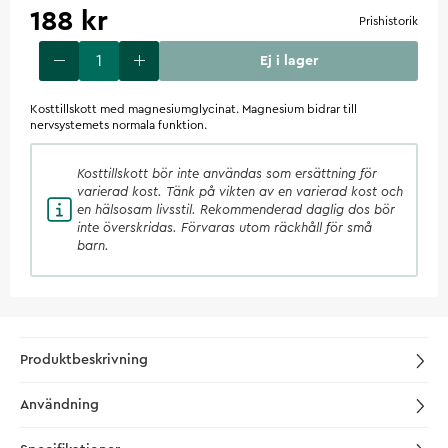
188 kr
Prishistorik
Ej i lager
Kosttillskott med magnesiumglycinat. Magnesium bidrar till
nervsystemets normala funktion.
Kosttillskott
bör inte användas som ersättning för
varierad kost. Tänk på vikten av en varierad kost och
en hälsosam livsstil. Rekommenderad daglig dos bör
inte överskridas. Förvaras utom räckhåll för små
barn.
Produktbeskrivning
Användning