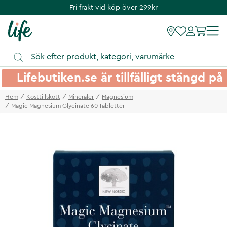
Fri frakt vid köp över 299kr
Lifebutiken.se är tillfälligt stängd 
Hem
Kosttillskott
Mineraler
Magnesium
Magic Magnesium Glycinate 60 Tabletter