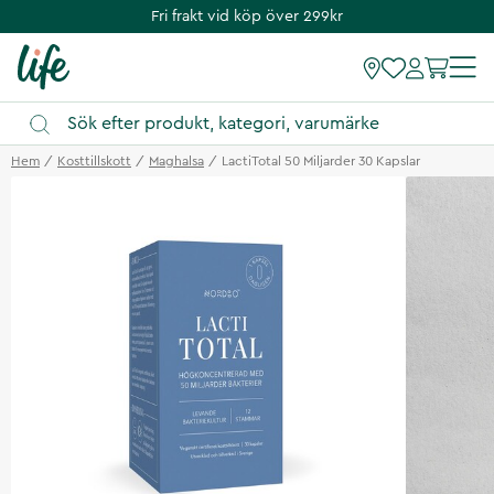
Fri frakt vid köp över 299kr
Hem
Kosttillskott
Maghalsa
LactiTotal 50 Miljarder 30 Kapslar