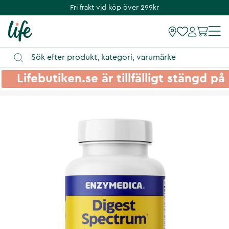
Fri frakt vid köp över 299kr
Lifebutiken.se är tillfälligt stängd 