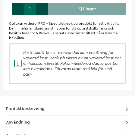
Ej i lager
Collaxan Arthorol PRO - Specialutvecklad produkt för ett aktivt liv.
Den innehåller bland annat nypon för att upprätthålla friska och
flexibla leder och Boswellia serrata som bidrar till att hålla lederna
bekväma.
Kosttillskott
bör inte användas som ersättning för
varierad kost. Tänk på vikten av en varierad kost och
en hälsosam livsstil. Rekommenderad daglig dos bör
inte överskridas. Förvaras utom räckhåll för små
barn.
Produktbeskrivning
Användning