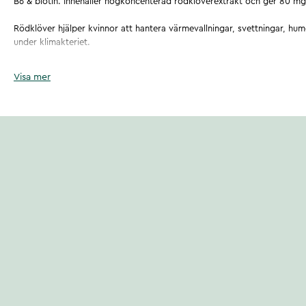
B6 & biotin. Innehåller högkoncenterad rödklöverextrakt och ger 80 mg
Rödklöver hjälper kvinnor att hantera värmevallningar, svettningar, hu
under klimakteriet.
*Vitamin B6 bidrar till att reglera hormonaktiviteten och minska trötthe
Visa mer
**Biotin bidrar till att bibehålla normala slemhinnor 100% vegan.
Innehåller inga animaliska ingredienser. Under klimakteriet kan man up
slemhinnor, prova även gärna kosttillskottet Moist& Skin med havtornsol
fukt till hud och slemhinnor.
För daglig vård av underlivet, prova gärna RFSU´s vårdande produkter 
Wash Oil samt Intim Relief Balm.
Artikelnummer
:
136950