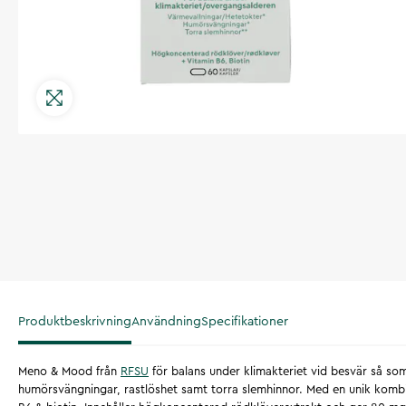
Produktbeskrivning
Användning
Specifikationer
Meno & Mood från
RFSU
för balans under klimakteriet vid besvär så som 
humörsvängningar, rastlöshet samt torra slemhinnor. Med en unik kombi