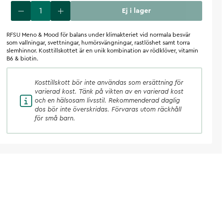
Ej i lager
RFSU Meno & Mood för balans under klimakteriet vid normala besvär
som vallningar, svettningar, humörsvängningar, rastlöshet samt torra
slemhinnor. Kosttillskottet är en unik kombination av rödklöver, vitamin
B6 & biotin.
Kosttillskott
bör inte användas som ersättning för
varierad kost. Tänk på vikten av en varierad kost
och en hälsosam livsstil. Rekommenderad daglig
dos bör inte överskridas. Förvaras utom räckhåll
för små barn.