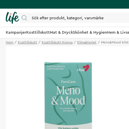
Kampanjer
Kosttillskott
Mat & Dryck
Skönhet & Hygien
Hem & Livss
Hem
Kosttillskott
Kosttillskott-Kvinna
Klimakteriet
Meno&Mood 60st