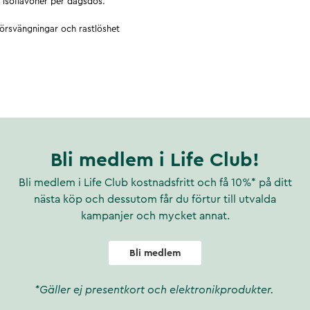
 isoflavoner per dagsdos.
mörsvängningar och rastlöshet
t och utmattning.
pleva besvär med torra
ja. Havtornsolja ger naturlig
för torra slemhinnor; Intim
Bli medlem i Life Club!
Bli medlem i Life Club kostnadsfritt och få 10%* på ditt
nästa köp och dessutom får du förtur till utvalda
kampanjer och mycket annat.
Bli medlem
*Gäller ej presentkort och elektronikprodukter.