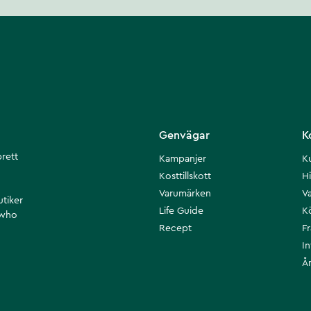
Genvägar
K
brett
Kampanjer
K
Kosttillskott
Hi
Varumärken
Va
utiker
Life Guide
K
 who
Recept
F
I
Å