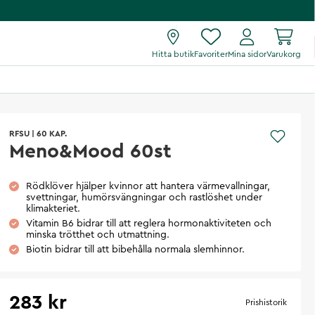
Hitta butik
Favoriter
Mina sidor
Varukorg
RFSU
|
60 KAP.
Meno&Mood 60st
Rödklöver hjälper kvinnor att hantera värmevallningar,
svettningar, humörsvängningar och rastlöshet under
klimakteriet.
Vitamin B6 bidrar till att reglera hormonaktiviteten och
minska trötthet och utmattning.
Biotin bidrar till att bibehålla normala slemhinnor.
283 kr
Prishistorik