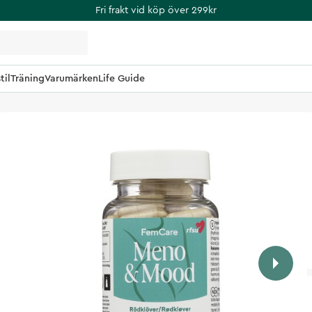
Fri frakt vid köp över 299kr
til
Träning
Varumärken
Life Guide