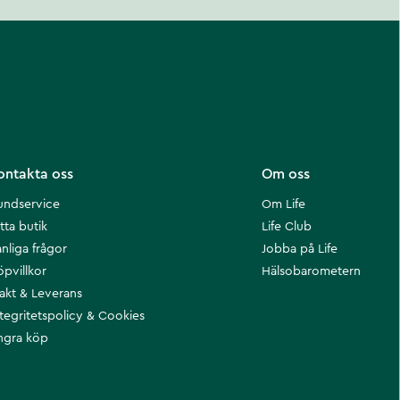
ontakta oss
Om oss
undservice
Om Life
tta butik
Life Club
nliga frågor
Jobba på Life
öpvillkor
Hälsobarometern
rakt & Leverans
ntegritetspolicy & Cookies
ngra köp