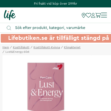
Fri frakt vid köp över 299kr
Lifebutiken.se är tillfälligt stängd 
Hem
Kosttillskott
Kosttillskott-Kvinna
Klimakteriet
Lust&Energy 60st