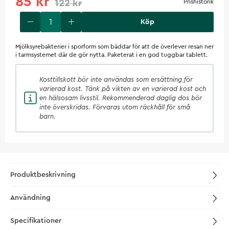
85 kr
122 kr
Prishistorik
Köp
Mjölksyrebakterier i sporform som bäddar för att de överlever resan ner
i tarmsystemet där de gör nytta. Paketerat i en god tuggbar tablett.
Kosttillskott
bör inte användas som ersättning för
varierad kost. Tänk på vikten av en varierad kost och
en hälsosam livsstil. Rekommenderad daglig dos bör
inte överskridas. Förvaras utom räckhåll för små
barn.
Produktbeskrivning
Användning
Specifikationer