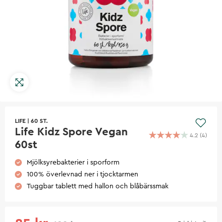
LIFE
|
60 ST.
Life Kidz Spore Vegan
4.2
(
4
)
60st
Mjölksyrebakterier i sporform
100% överlevnad ner i tjocktarmen
Tuggbar tablett med hallon och blåbärssmak