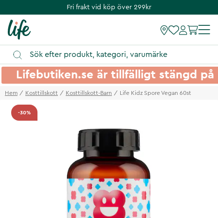
Fri frakt vid köp över 299kr
Lifebutiken.se är tillfälligt stängd 
Hem
Kosttillskott
Kosttillskott-Barn
Life Kidz Spore Vegan 60st
-30%