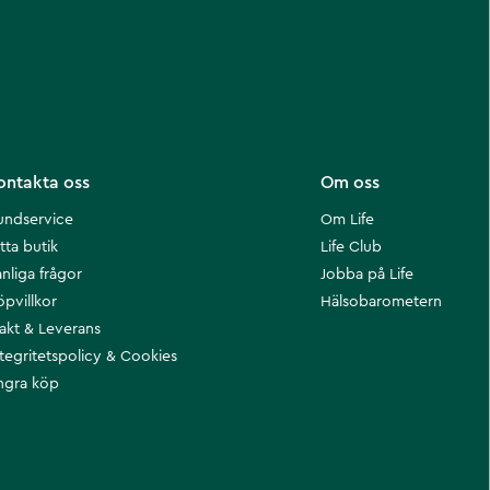
ontakta oss
Om oss
undservice
Om Life
tta butik
Life Club
nliga frågor
Jobba på Life
öpvillkor
Hälsobarometern
rakt & Leverans
ntegritetspolicy & Cookies
ngra köp