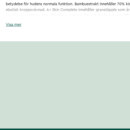
betydelse för hudens normala funktion. Bambuextrakt innehåller 70% kise
elastisk kroppsvävnad. A+ Skin Complete innehåller granatäpple som är
rik på antioxidanter. Zink, Riboflavin (vitamin B2) och Biotin (vitamin B7) b
normal hud.
Visa mer
Artikelnummer
:
134301