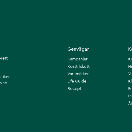
Genvägar
K
brett
Kampanjer
K
Kosttillskott
Hi
Varumärken
Va
utiker
Life Guide
K
 who
Recept
F
I
Å