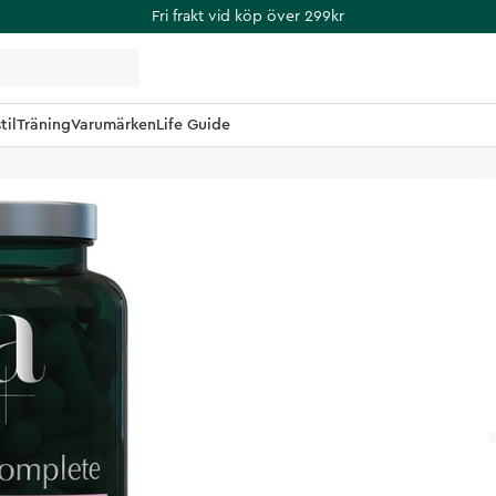
Fri frakt vid köp över 299kr
til
Träning
Varumärken
Life Guide