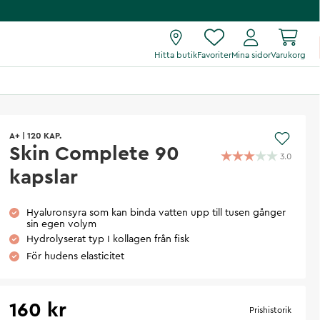
Hitta butik
Favoriter
Mina sidor
Varukorg
A+
|
120 KAP.
Skin Complete 90
3.0
kapslar
Hyaluronsyra som kan binda vatten upp till tusen gånger
sin egen volym
Hydrolyserat typ I kollagen från fisk
För hudens elasticitet
160 kr
Prishistorik