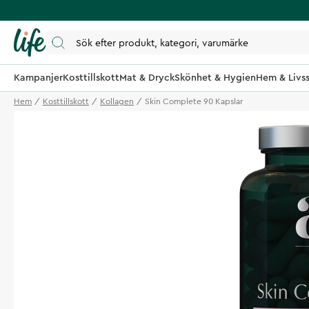
Kampanjer
Kosttillskott
Mat & Dryck
Skönhet & Hygien
Hem & Livss
Hem
Kosttillskott
Kollagen
Skin Complete 90 Kapslar