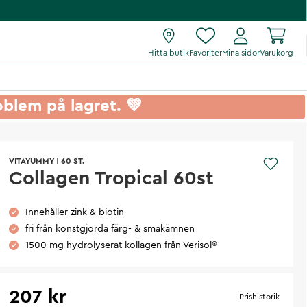
Hitta butik
Favoriter
Mina sidor
Varukorg
roblem på lagret. 💚
VITAYUMMY
|
60 ST.
Collagen Tropical 60st
Innehåller zink & biotin
fri från konstgjorda färg- & smakämnen
1500 mg hydrolyserat kollagen från Verisol®
207 kr
Prishistorik