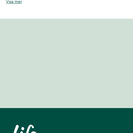
Visa mer
VitaYummy Collagen kan användas ensamt eller tillsammans med någo
skönhetsprodukterna.
Till skillnad från alla andra VitaYummy-produkter är VitaYummy Collagen 
enbart fri från konstgjorda färg-, smak- och sötningsmedel.
Artikelnummer
:
136853