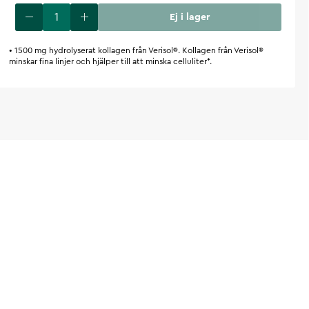
Ej i lager
• 1500 mg hydrolyserat kollagen från Verisol®. Kollagen från Verisol®
minskar fina linjer och hjälper till att minska celluliter*.