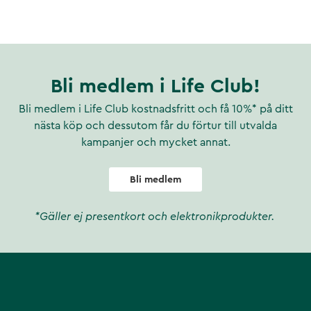
n av de andra VitaYummy
inte vegansk, utan istället
Bli medlem i Life Club!
Bli medlem i Life Club kostnadsfritt och få 10%* på ditt
nästa köp och dessutom får du förtur till utvalda
kampanjer och mycket annat.
Bli medlem
*Gäller ej presentkort och elektronikprodukter.