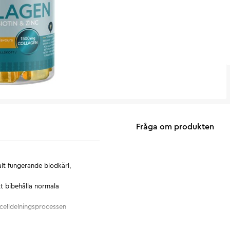
Fråga om produkten
malt fungerande blodkärl,
att bibehålla normala
i celldelningsprocessen