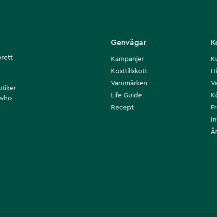
Genvägar
K
brett
Kampanjer
K
Kosttillskott
Hi
Varumärken
Va
utiker
Life Guide
K
 who
Recept
F
I
Å