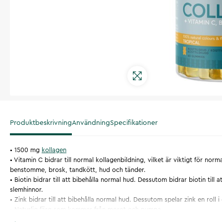
Produktbeskrivning
Användning
Specifikationer
• 1500 mg
kollagen
• Vitamin C bidrar till normal kollagenbildning, vilket är viktigt för nor
benstomme, brosk, tandkött, hud och tänder.
• Biotin bidrar till att bibehålla normal hud. Dessutom bidrar biotin till 
slemhinnor.
• Zink bidrar till att bibehålla normal hud. Dessutom spelar zink en roll 
• Naturlig färg som kommer från morot och pumpa
• Frisk naturlig smak från passionsfrukt