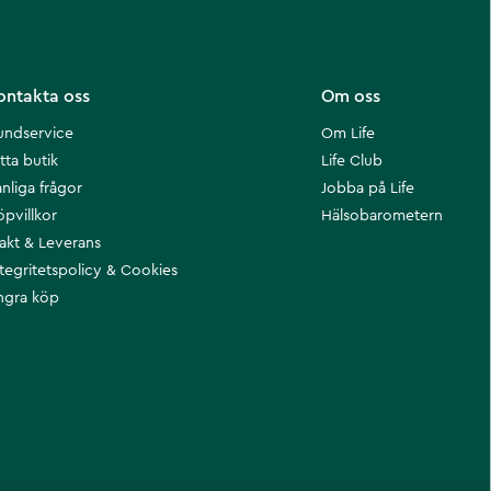
ontakta oss
Om oss
undservice
Om Life
tta butik
Life Club
nliga frågor
Jobba på Life
öpvillkor
Hälsobarometern
rakt & Leverans
ntegritetspolicy & Cookies
ngra köp