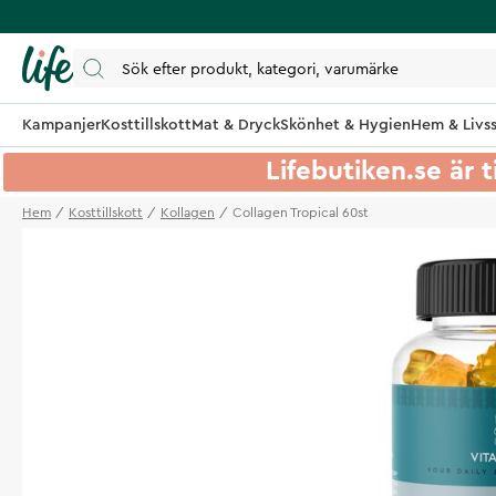
Kampanjer
Kosttillskott
Mat & Dryck
Skönhet & Hygien
Hem & Livss
Lifebutiken.se är t
Hem
Kosttillskott
Kollagen
Collagen Tropical 60st