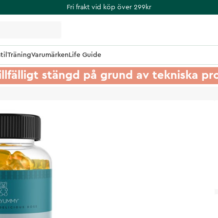
Fri frakt vid köp över 299kr
til
Träning
Varumärken
Life Guide
illfälligt stängd på grund av tekniska p