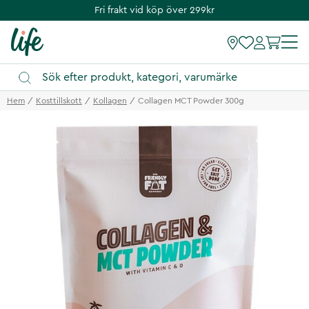
Fri frakt vid köp över 299kr
Hem
Kosttillskott
Kollagen
Collagen MCT Powder 300g