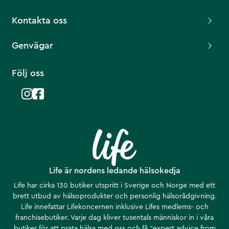
Kontakta oss
Genvägar
Följ oss
Life är nordens ledande hälsokedja
Life har cirka 130 butiker utspritt i Sverige och Norge med ett
brett utbud av hälsoprodukter och personlig hälsorådgivning.
Life innefattar Lifekoncernen inklusive Lifes medlems- och
franchisebutiker. Varje dag kliver tusentals människor in i våra
butiker för att prata hälsa med oss och få ”expert advice from