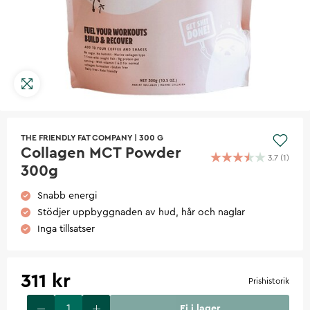
THE FRIENDLY FAT COMPANY
|
300 G
Collagen MCT Powder
3.7
(
1
)
300g
Snabb energi
Stödjer uppbyggnaden av hud, hår och naglar
Inga tillsatser
311 kr
Prishistorik
Ej i lager