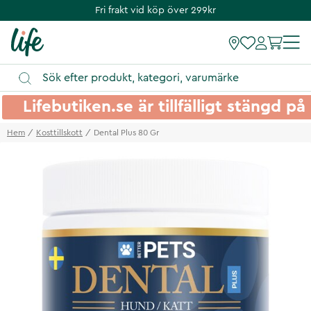
Fri frakt vid köp över 299kr
Lifebutiken.se är tillfälligt stängd 
Hem
Kosttillskott
Dental Plus 80 Gr