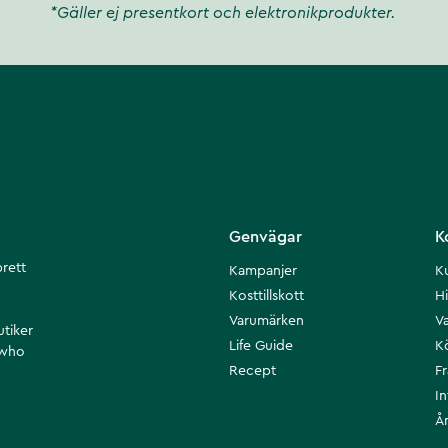
*Gäller ej presentkort och elektronikprodukter.
Genvägar
K
brett
Kampanjer
K
Kosttillskott
Hi
Varumärken
Va
utiker
Life Guide
K
 who
Recept
F
I
Å