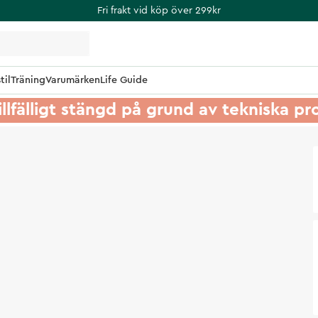
Fri frakt vid köp över 299kr
til
Träning
Varumärken
Life Guide
illfälligt stängd på grund av tekniska p