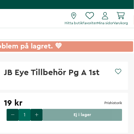
Hitta butik
Favoriter
Mina sidor
Varukorg
roblem på lagret. 💚
JB Eye Tillbehör Pg A 1st
19 kr
Prishistorik
Ej i lager