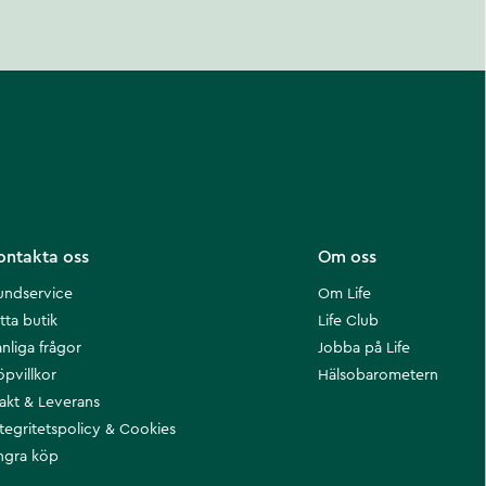
ontakta oss
Om oss
undservice
Om Life
tta butik
Life Club
nliga frågor
Jobba på Life
öpvillkor
Hälsobarometern
rakt & Leverans
ntegritetspolicy & Cookies
ngra köp