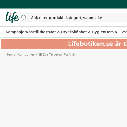
Kampanjer
Kosttillskott
Mat & Dryck
Skönhet & Hygien
Hem & Livss
Lifebutiken.se är t
Hem
Kampanjer
JB Eye Tillbehör Pg A 1st