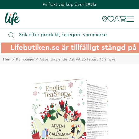
Fri frakt vid köp över 299kr
Lifebutiken.se är tillfälligt stängd 
Hem
Kampanjer
Adventskalender Ask Vit 25 Tepåsar,13 Smaker