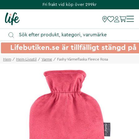
Fri frakt vid köp över 299kr
Lifebutiken.se är tillfälligt stängd 
Hem
Hem-Livsstil
Varme
Fashy Värmeflaska Fleece Rosa