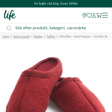
Fri frakt vid köp över 299kr
Hem
Hem-Livsstil
Klader
Tofflor
Ulltofflor - Red Pepper - Storlek 36