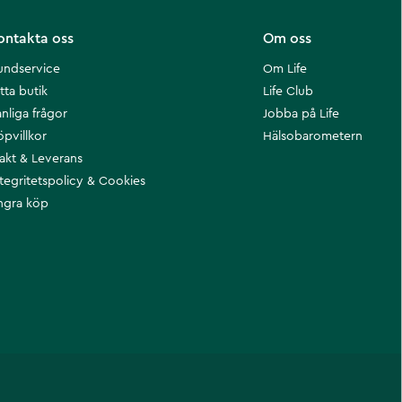
ontakta oss
Om oss
undservice
Om Life
tta butik
Life Club
nliga frågor
Jobba på Life
öpvillkor
Hälsobarometern
rakt & Leverans
ntegritetspolicy & Cookies
ngra köp