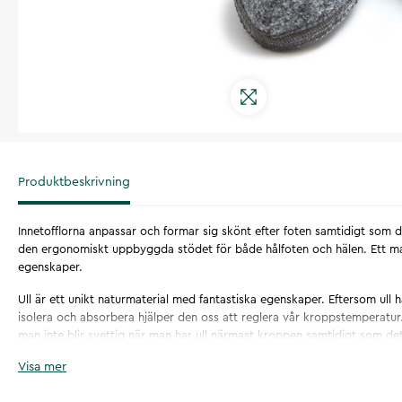
Produktbeskrivning
Innetofflorna anpassar och formar sig skönt efter foten samtidigt som
den ergonomiskt uppbyggda stödet för både hålfoten och hälen. Ett ma
egenskaper.
Ull är ett unikt naturmaterial med fantastiska egenskaper. Eftersom ull h
isolera och absorbera hjälper den oss att reglera vår kroppstemperatu
man inte blir svettig när man har ull närmast kroppen samtidigt som det
sig varm.
Visa mer
Ull är också naturligt antibakteriell och smutsavstötande vilket gör de