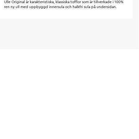
Ulle Original är karakteristiska, klassiska tofflor som är tillverkade i 100%
ren ny ull med uppbyggd innersula och halkfri sula på undersidan.