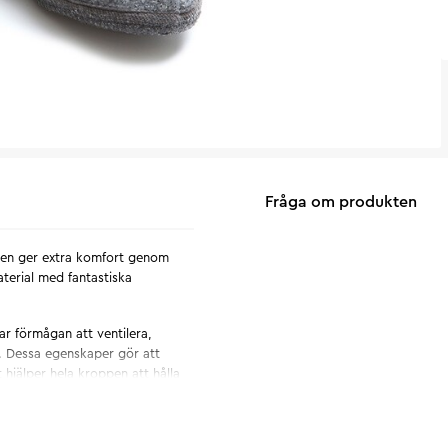
Fråga om produkten
 den ger extra komfort genom
terial med fantastiska
ar förmågan att ventilera,
r. Dessa egenskaper gör att
 hjälper hela kroppen att hålla
n självrengörande. Vid behov