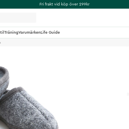
Fri frakt vid köp över 299kr
til
Träning
Varumärken
Life Guide
4