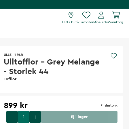
Hitta butik
Favoriter
Mina sidor
Varukorg
ULLE
|
1 PAR
Ulltofflor - Grey Melange
- Storlek 44
Tofflor
899 kr
Prishistorik
Ej i lager