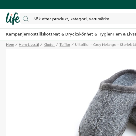
Kampanjer
Kosttillskott
Mat & Dryck
Skönhet & Hygien
Hem & Livss
Hem
Hem-Livsstil
Klader
Tofflor
Ulltofflor - Grey Melange - Storlek 4