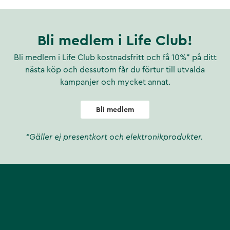
l.
e formar sig snabbt efter
Bli medlem i Life Club!
Bli medlem i Life Club kostnadsfritt och få 10%* på ditt
t hålla dom fräscha.
nästa köp och dessutom får du förtur till utvalda
orna går utmärkt att tvätta i
kampanjer och mycket annat.
Bli medlem
ren ull. Undersulan är
ig filtsula med god
*Gäller ej presentkort och elektronikprodukter.
pbyggd för att ge extra stöd