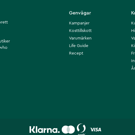
Genvägar
K
brett
Kampanjer
K
Kosttillskott
Hi
Varumärken
Va
utiker
Life Guide
K
 who
Recept
F
I
Å