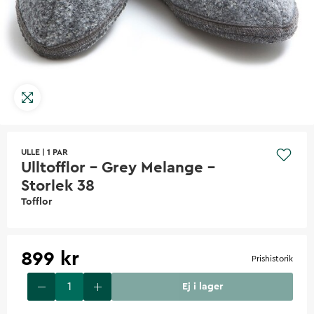
ULLE
|
1 PAR
Ulltofflor - Grey Melange -
Storlek 38
Tofflor
899 kr
Prishistorik
Ej i lager