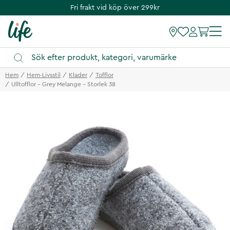
Fri frakt vid köp över 299kr
Hem
Hem-Livsstil
Klader
Tofflor
Ulltofflor - Grey Melange - Storlek 38