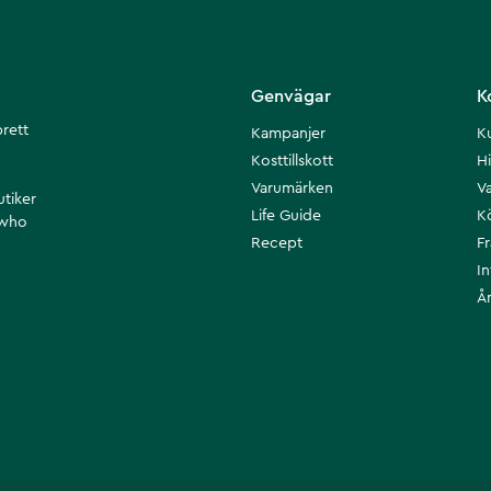
Genvägar
K
brett
Kampanjer
K
Kosttillskott
Hi
Varumärken
Va
utiker
Life Guide
K
 who
Recept
F
I
Å