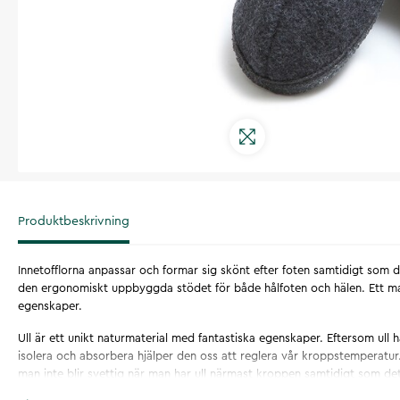
Produktbeskrivning
Innetofflorna anpassar och formar sig skönt efter foten samtidigt som
den ergonomiskt uppbyggda stödet för både hålfoten och hälen. Ett ma
egenskaper.
Ull är ett unikt naturmaterial med fantastiska egenskaper. Eftersom ull h
isolera och absorbera hjälper den oss att reglera vår kroppstemperatu
man inte blir svettig när man har ull närmast kroppen samtidigt som det
sig varm.