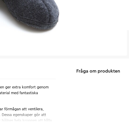
Fråga om produkten
 den ger extra komfort genom
terial med fantastiska
ar förmågan att ventilera,
r. Dessa egenskaper gör att
 hjälper hela kroppen att hålla