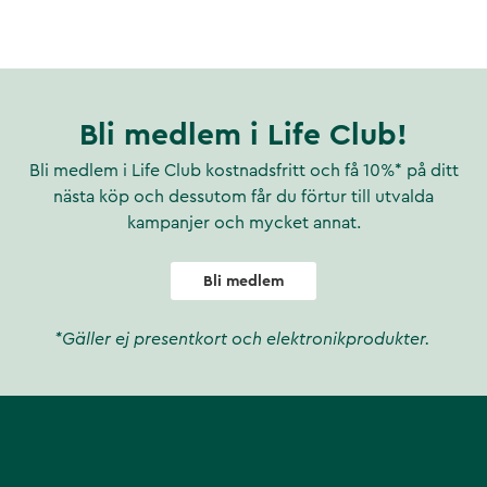
n självrengörande. Vid behov
l.
e formar sig snabbt efter
Bli medlem i Life Club!
Bli medlem i Life Club kostnadsfritt och få 10%* på ditt
t hålla dom fräscha.
nästa köp och dessutom får du förtur till utvalda
orna går utmärkt att tvätta i
kampanjer och mycket annat.
Bli medlem
ren ull. Undersulan är
ig filtsula med god
*Gäller ej presentkort och elektronikprodukter.
pbyggd för att ge extra stöd