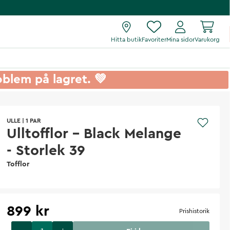
Hitta butik
Favoriter
Mina sidor
Varukorg
roblem på lagret. 💚
ULLE
|
1 PAR
Ulltofflor - Black Melange
- Storlek 39
Tofflor
899 kr
Prishistorik