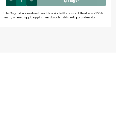
Ej i lager
Ulle Original är karakteristiska, klassiska tofflor som är tillverkade i 100%
ren ny ull med uppbyggd innersula och halkfri sula på undersidan.