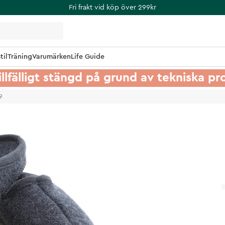
Fri frakt vid köp över 299kr
til
Träning
Varumärken
Life Guide
illfälligt stängd på grund av tekniska p
9