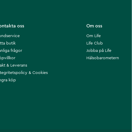
ontakta oss
Om oss
undservice
Om Life
tta butik
Life Club
nliga frågor
Jobba på Life
öpvillkor
Hälsobarometern
rakt & Leverans
ntegritetspolicy & Cookies
ngra köp