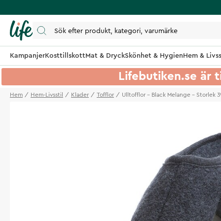
Kampanjer
Kosttillskott
Mat & Dryck
Skönhet & Hygien
Hem & Livss
Lifebutiken.se är t
Hem
Hem-Livsstil
Klader
Tofflor
Ulltofflor - Black Melange - Storlek 3