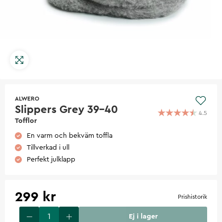
ALWERO
Slippers Grey 39-40
4.5
Tofflor
En varm och bekväm toffla
Tillverkad i ull
Perfekt julklapp
299 kr
Prishistorik
Ej i lager