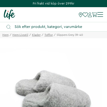
Fri frakt vid köp över 299kr
Hem
Hem-Livsstil
Klader
Tofflor
Slippers Grey 39-40