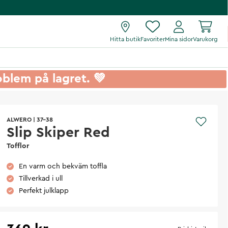
Hitta butik
Favoriter
Mina sidor
Varukorg
roblem på lagret. 💚
ALWERO
|
37-38
Slip Skiper Red
Tofflor
En varm och bekväm toffla
Tillverkad i ull
Perfekt julklapp