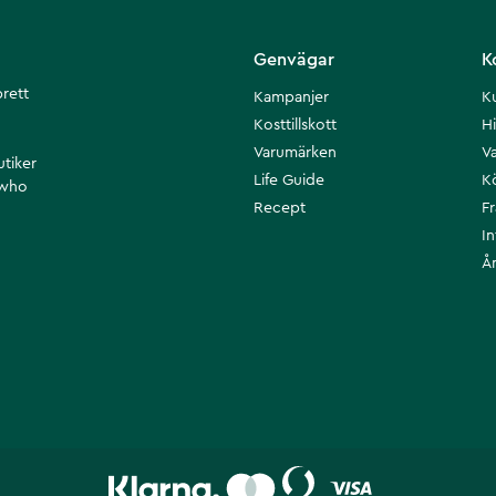
Genvägar
K
brett
Kampanjer
K
Kosttillskott
Hi
Varumärken
Va
utiker
Life Guide
K
 who
Recept
F
I
Å