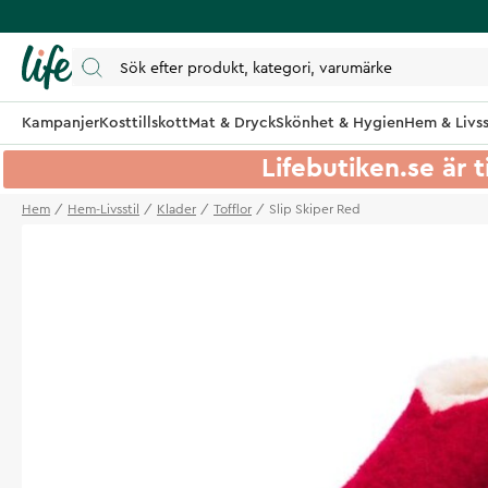
Kampanjer
Kosttillskott
Mat & Dryck
Skönhet & Hygien
Hem & Livss
Lifebutiken.se är t
Hem
Hem-Livsstil
Klader
Tofflor
Slip Skiper Red