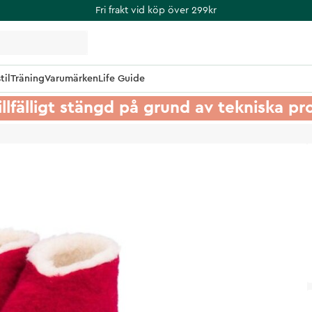
Fri frakt vid köp över 299kr
til
Träning
Varumärken
Life Guide
illfälligt stängd på grund av tekniska p