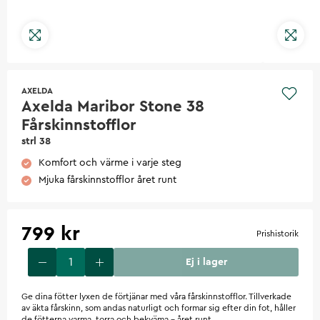
AXELDA
Axelda Maribor Stone 38
Fårskinnstofflor
strl 38
Komfort och värme i varje steg
Mjuka fårskinnstofflor året runt
799 kr
Prishistorik
Ej i lager
Ge dina fötter lyxen de förtjänar med våra fårskinnstofflor. Tillverkade
av äkta fårskinn, som andas naturligt och formar sig efter din fot, håller
de fötterna varma, torra och bekväma – året runt.