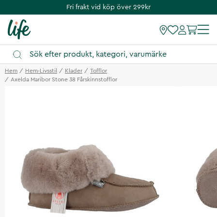
Fri frakt vid köp över 299kr
Hem
Hem-Livsstil
Klader
Tofflor
Axelda Maribor Stone 38 Fårskinnstofflor