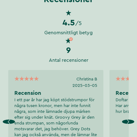
4.5
/5
Genomsnittligt betyg
9
Antal recensioner
Christina B
2025-03-05
Recension
Recensi
I ett par år har jag köpt stödstrumpor för
Doftar gott
några tusen kronor, men har inte funnit
Har använt 
några, som inte lämnade djupa märken
hur bra res
efter sig under knät. Groovy Grey är den
enda strumpan, som någorlunda
motsvarar det, jag behöver. Grey Dots
kan jag också använda, men de lämnar lite