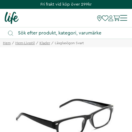
Fri frakt vid köp över 299kr
Hem
Hem-Livsstil
Klader
Läsglasögon Svart