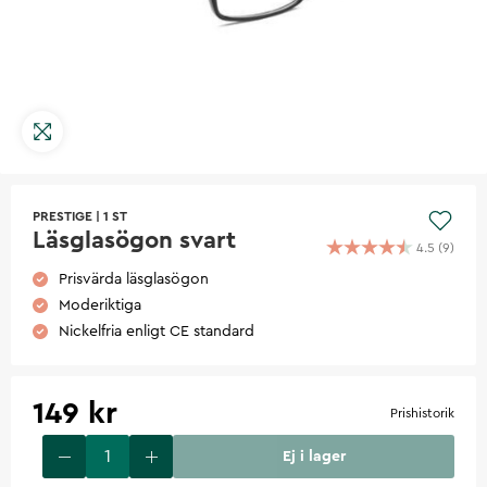
PRESTIGE
|
1 ST
Läsglasögon svart
4.5
(
9
)
Prisvärda läsglasögon
Moderiktiga
Nickelfria enligt CE standard
149 kr
Prishistorik
Ej i lager