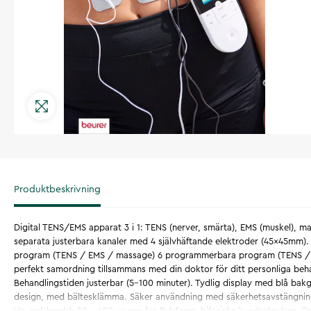
Produktbeskrivning
Digital TENS/EMS apparat 3 i 1: TENS (nerver, smärta), EMS (muskel), m
separata justerbara kanaler med 4 självhäftande elektroder (45x45mm
program (TENS / EMS / massage) 6 programmerbara program (TENS / E
perfekt samordning tillsammans med din doktor för ditt personliga be
Behandlingstiden justerbar (5-100 minuter). Tydlig display med blå ba
design, med bältesklämma. Säker användning med säkerhetsavstängning
Hz, pulsbredd: 50 - 450 μs per fas Pulsform: bifasiska kvadratpulser. 