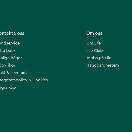
ontakta oss
Om oss
undservice
Om Life
tta butik
Life Club
nliga frågor
Jobba på Life
öpvillkor
Hälsobarometern
rakt & Leverans
ntegritetspolicy & Cookies
ngra köp