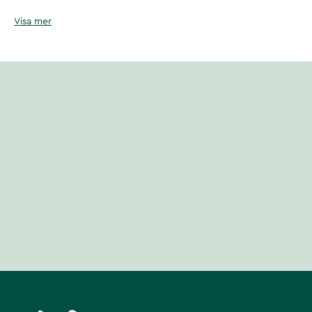
instruktionsanvisningar. Elektroder och 3 x 1,5 volts AAA batterier ingå
Visa mer
Artikelnummer
:
133645