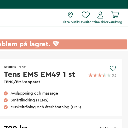
Hitta butik
Favoriter
Mina sidor
Varukorg
roblem på lagret. 💚
BEURER
|
1 ST.
Tens EMS EM49 1 st
3.5
TENS/EMS-apparat
Avslappning och massage
Smärtlindring (TENS)
Muskelträning och återhämtning (EMS)