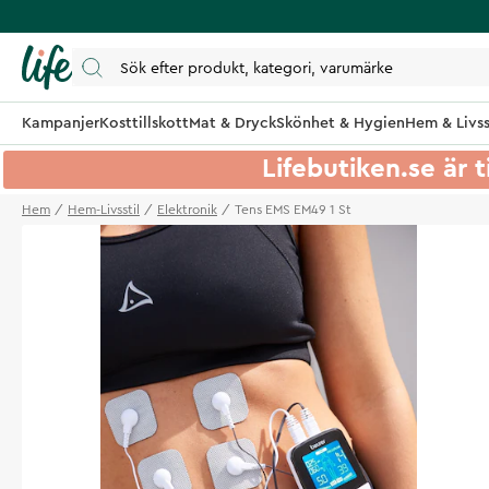
Kampanjer
Kosttillskott
Mat & Dryck
Skönhet & Hygien
Hem & Livss
Lifebutiken.se är t
Hem
Hem-Livsstil
Elektronik
Tens EMS EM49 1 St