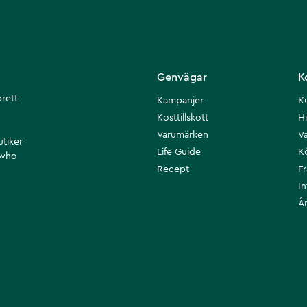
Genvägar
K
brett
Kampanjer
K
Kosttillskott
Hi
Varumärken
Va
utiker
Life Guide
K
 who
Recept
F
I
Å