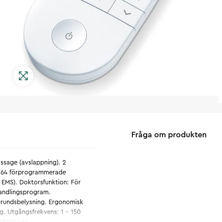
Fråga om produkten
assage (avslappning). 2
). 64 förprogrammerade
MS). Doktorsfunktion: För
handlingsprogram.
kgrundsbelysning. Ergonomisk
. Utgångsfrekvens: 1 - 150
Omfattande