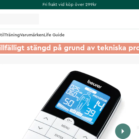
Fri frakt vid köp över 299kr
til
Träning
Varumärken
Life Guide
illfälligt stängd på grund av tekniska p