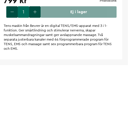
799 kr
Prishistorik
Ej i lager
Tens maskin från Beurer är en digital TENS/EMS-apparat med 3 i 1-
funktion. Ger smärtlindring och stimulerar nerverna, skapar
muskelsammandragningar samt ger avslappnande massage. Två
separata justerbara kanaler med 64 förprogrammerade program för
TENS, EMS och massage samt sex programmerbara program för TENS
och EMS.