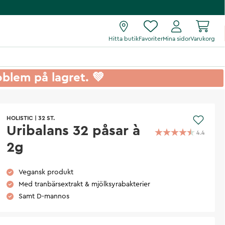
Hitta butik
Favoriter
Mina sidor
Varukorg
roblem på lagret. 💚
HOLISTIC
|
32 ST.
Uribalans 32 påsar à
4.4
2g
Vegansk produkt
Med tranbärsextrakt & mjölksyrabakterier
Samt D-mannos