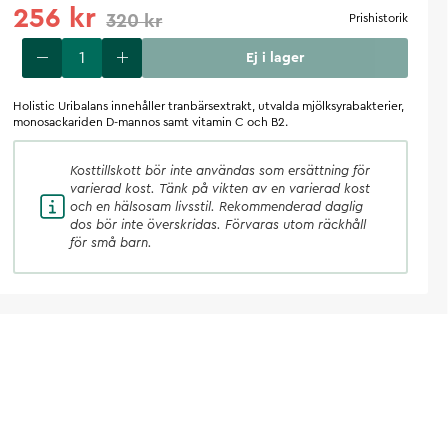
256 kr
320 kr
Prishistorik
Ej i lager
Holistic Uribalans innehåller tranbärsextrakt, utvalda mjölksyrabakterier,
monosackariden D-mannos samt vitamin C och B2.
Kosttillskott
bör inte användas som ersättning för
varierad kost. Tänk på vikten av en varierad kost
och en hälsosam livsstil. Rekommenderad daglig
dos bör inte överskridas. Förvaras utom räckhåll
för små barn.