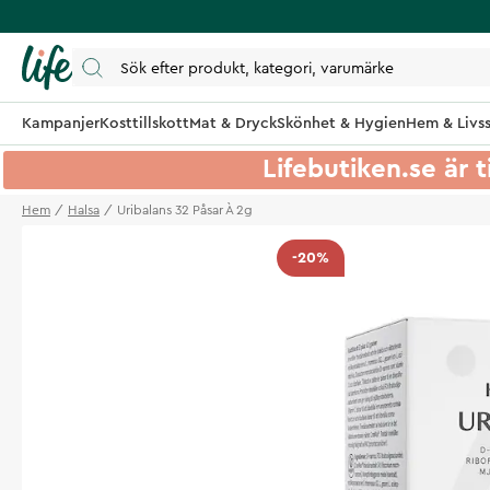
Kampanjer
Kosttillskott
Mat & Dryck
Skönhet & Hygien
Hem & Livss
Lifebutiken.se är t
Hem
Halsa
Uribalans 32 Påsar À 2g
-20%