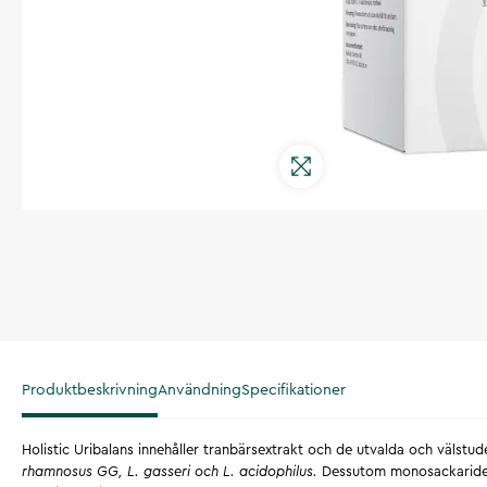
Produktbeskrivning
Användning
Specifikationer
Holistic Uribalans innehåller tranbärsextrakt och de utvalda och välst
rhamnosus GG, L. gasseri och L. acidophilus.
Dessutom monosackarid