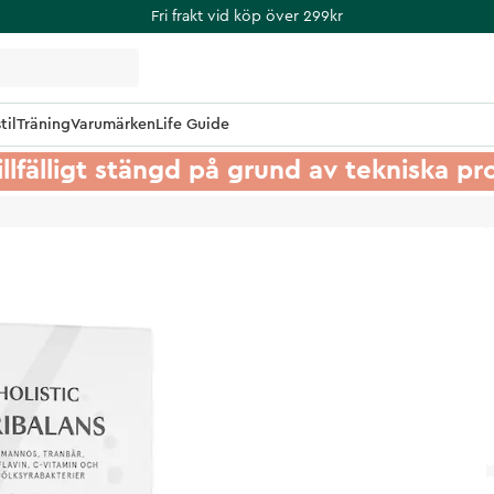
Fri frakt vid köp över 299kr
til
Träning
Varumärken
Life Guide
illfälligt stängd på grund av tekniska p