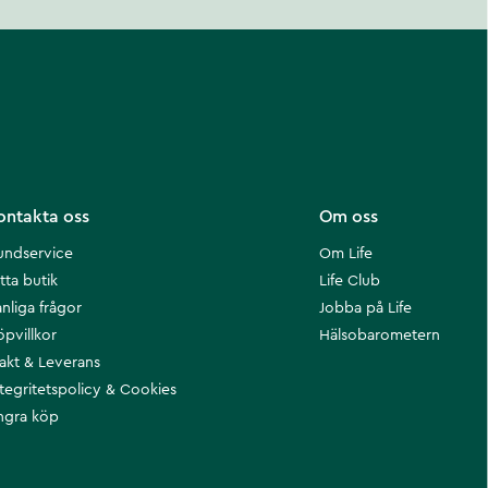
ontakta oss
Om oss
undservice
Om Life
tta butik
Life Club
nliga frågor
Jobba på Life
öpvillkor
Hälsobarometern
rakt & Leverans
ntegritetspolicy & Cookies
ngra köp