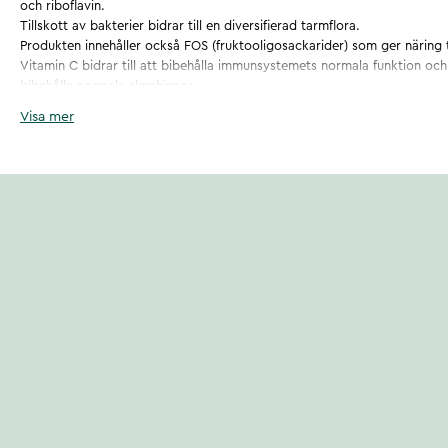
och riboflavin.
Tillskott av bakterier bidrar till en diversifierad tarmflora.
Produkten innehåller också FOS (fruktooligosackarider) som ger näring t
Vitamin C bidrar till att bibehålla immunsystemets normala funktion och ri
bibehålla normala slemhinnor.
Tranbärsextraktet av hela bäret är av det väl dokumenterade märket C
Visa mer
Tranbär innehåller naturligt hög halt av PAC (proantocyanidiner).
Artikelnummer
:
132245