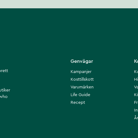
Genvägar
K
brett
Kampanjer
K
Kosttillskott
Hi
Varumärken
Va
utiker
Life Guide
K
 who
Recept
F
I
Å