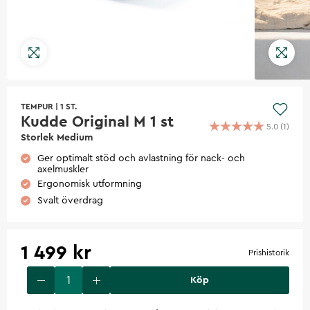
TEMPUR
|
1 ST.
Kudde Original M 1 st
5.0
(
1
)
Storlek Medium
Ger optimalt stöd och avlastning för nack- och
axelmuskler
Ergonomisk utformning
Svalt överdrag
1 499 kr
Prishistorik
Köp