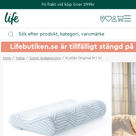
Fri frakt vid köp över 299kr
Lifebutiken.se är tillfälligt stängd 
Hem
Halsa
Somn-Avslappning
Kudde Original M 1 St