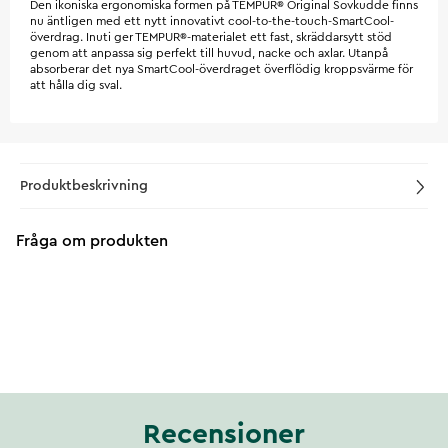
Den ikoniska ergonomiska formen på TEMPUR® Original Sovkudde finns
nu äntligen med ett nytt innovativt cool-to-the-touch-SmartCool-
överdrag. Inuti ger TEMPUR®-materialet ett fast, skräddarsytt stöd
genom att anpassa sig perfekt till huvud, nacke och axlar. Utanpå
absorberar det nya SmartCool-överdraget överflödig kroppsvärme för
att hålla dig sval.
Produktbeskrivning
Fråga om produkten
Recensioner