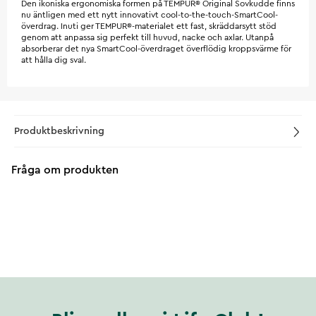
Den ikoniska ergonomiska formen på TEMPUR® Original Sovkudde finns
nu äntligen med ett nytt innovativt cool-to-the-touch-SmartCool-
överdrag. Inuti ger TEMPUR®-materialet ett fast, skräddarsytt stöd
genom att anpassa sig perfekt till huvud, nacke och axlar. Utanpå
absorberar det nya SmartCool-överdraget överflödig kroppsvärme för
att hålla dig sval.
Produktbeskrivning
Fråga om produkten