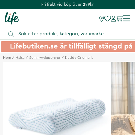
Fri frakt vid köp över 299kr
Lifebutiken.se är tillfälligt stängd 
Hem
Halsa
Somn-Avslappning
Kudde Original L