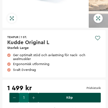
TEMPUR
|
1 ST.
Kudde Original L
Storlek Large
Ger optimalt stöd och avlastning för nack- och
axelmuskler
Ergonomisk utformning
Svalt överdrag
1 499 kr
Prishistorik
Köp