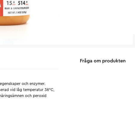
Fråga om produkten
a egenskaper och enzymer.
serad vid låg temperatur 38°C,
r näringsämnen och peroxid
ungens naturliga beståndsdelar
ort är vaxet – inget annat. För
rmalt förekommer i bikupor