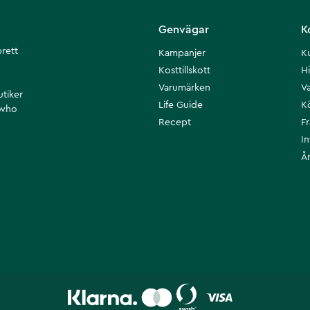
Genvägar
K
brett
Kampanjer
K
Kosttillskott
Hi
Varumärken
Va
utiker
Life Guide
K
 who
Recept
F
I
Å