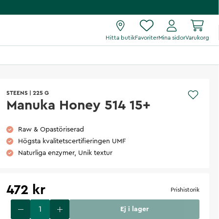
Hitta butik
Favoriter
Mina sidor
Varukorg
STEENS
|
225 G
Manuka Honey 514 15+
Raw & Opastöriserad
Högsta kvalitetscertifieringen UMF
Naturliga enzymer, Unik textur
472 kr
Prishistorik
Ej i lager