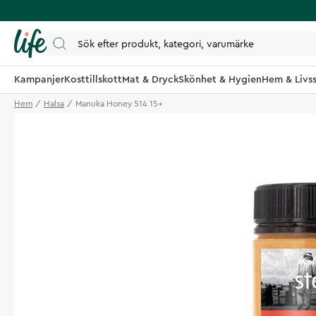
Kampanjer
Kosttillskott
Mat & Dryck
Skönhet & Hygien
Hem & Livss
Hem
Halsa
Manuka Honey 514 15+