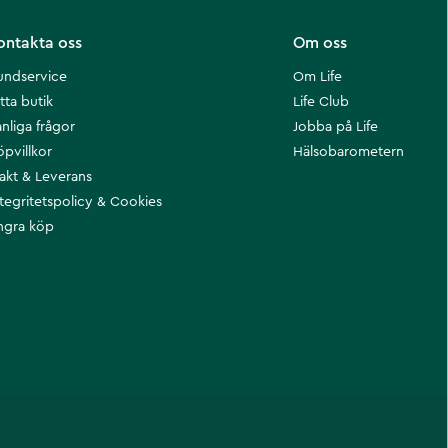
ontakta oss
Om oss
undservice
Om Life
tta butik
Life Club
nliga frågor
Jobba på Life
öpvillkor
Hälsobarometern
rakt & Leverans
ntegritetspolicy & Cookies
ngra köp