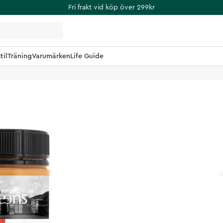
Fri frakt vid köp över 299kr
til
Träning
Varumärken
Life Guide