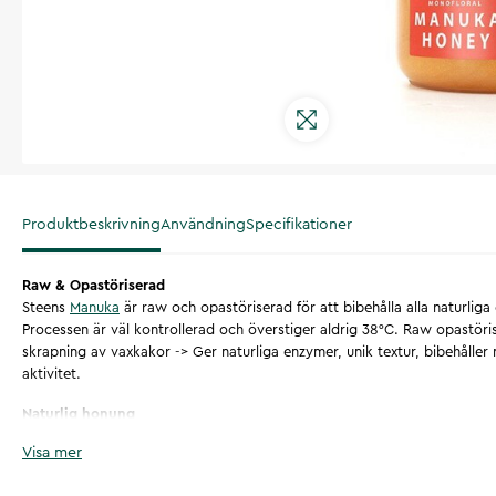
Produktbeskrivning
Användning
Specifikationer
Raw & Opastöriserad
Steens
Manuka
är raw och opastöriserad för att bibehålla alla naturlig
Processen är väl kontrollerad och överstiger aldrig 38°C. Raw opastöri
skrapning av vaxkakor -> Ger naturliga enzymer, unik textur, bibehålle
aktivitet.
Naturlig honung
Steens skrapar vaxkakor på honung vilket gör att man får med alla hon
Visa mer
inklusive bibrödet, kristalliserad honung och pollen. Det enda man tar b
att separera vaxet använder man inte högre temperatur än vad som no