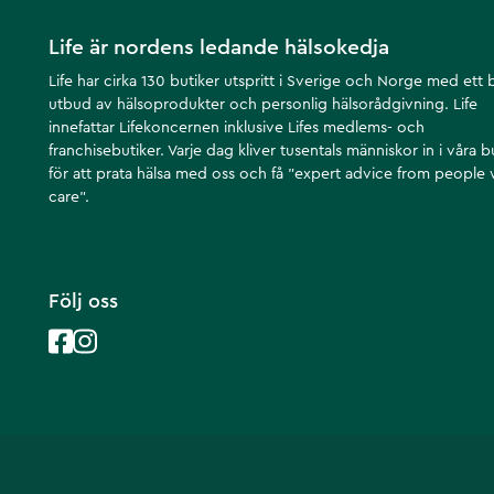
Ultrahög styrka – MGO1122 / UMF24+
Artikelnummer
:
132406
Life är nordens ledande hälsokedja
Life har cirka 130 butiker utspritt i Sverige och Norge med ett 
utbud av hälsoprodukter och personlig hälsorådgivning. Life
innefattar Lifekoncernen inklusive Lifes medlems- och
franchisebutiker. Varje dag kliver tusentals människor in i våra b
för att prata hälsa med oss och få ”expert advice from people
care”.
Följ oss