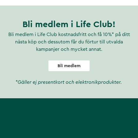
isa att det är äkta
Bli medlem i Life Club!
 man även UMF certifiering på
Bli medlem i Life Club kostnadsfritt och få 10%* på ditt
nästa köp och dessutom får du förtur till utvalda
var honungen har skördats på
kampanjer och mycket annat.
Bli medlem
påvisa äkthet och förhindra
ve methylglyoxal (MGO). UMF
; NPA, Leptosperin och
*Gäller ej presentkort och elektronikprodukter.
idag har man över 15 000
Steens sortiment har man
0+