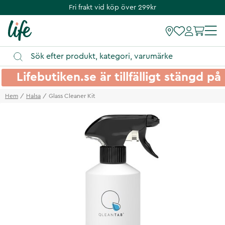
Fri frakt vid köp över 299kr
Lifebutiken.se är tillfälligt stängd 
Hem
Halsa
Glass Cleaner Kit