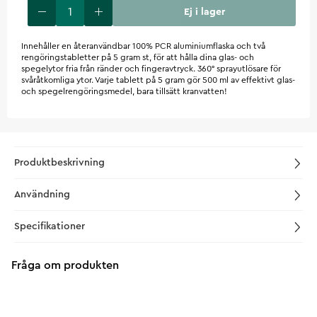
Ej i lager
Innehåller en återanvändbar 100% PCR aluminiumflaska och två
rengöringstabletter på 5 gram st, för att hålla dina glas- och
spegelytor fria från ränder och fingeravtryck. 360° sprayutlösare för
svåråtkomliga ytor. Varje tablett på 5 gram gör 500 ml av effektivt glas-
och spegelrengöringsmedel, bara tillsätt kranvatten!
Produktbeskrivning
Användning
Specifikationer
Fråga om produkten