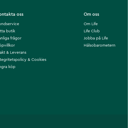
ontakta oss
Om oss
undservice
Om Life
tta butik
Life Club
nliga frågor
Jobba på Life
öpvillkor
Hälsobarometern
rakt & Leverans
ntegritetspolicy & Cookies
ngra köp