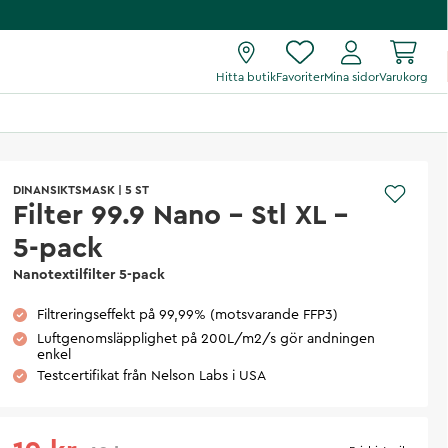
Hitta butik
Favoriter
Mina sidor
Varukorg
DINANSIKTSMASK
|
5 ST
Filter 99.9 Nano - Stl XL -
5-pack
Nanotextilfilter 5-pack
Filtreringseffekt på 99,99% (motsvarande FFP3)
Luftgenomsläpplighet på 200L/m2/s gör andningen
enkel
Testcertifikat från Nelson Labs i USA