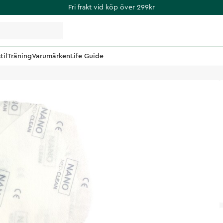
Fri frakt vid köp över 299kr
til
Träning
Varumärken
Life Guide