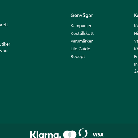
Genvägar
K
brett
Kampanjer
K
Kosttillskott
Hi
Varumärken
Va
utiker
Life Guide
K
 who
Recept
F
I
Å