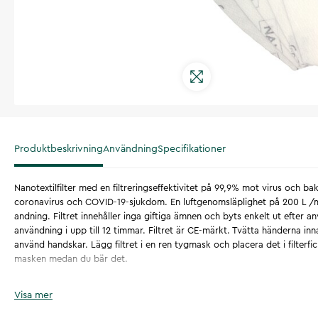
Produktbeskrivning
Användning
Specifikationer
Nanotextilfilter med en filtreringseffektivitet på 99,9% mot virus och ba
coronavirus och COVID-19-sjukdom. En luftgenomsläplighet på 200 L /m
andning. Filtret innehåller inga giftiga ämnen och byts enkelt ut efte
användning i upp till 12 timmar. Filtret är CE-märkt. Tvätta händerna inna
använd handskar. Lägg filtret i en ren tygmask och placera det i filterficka
masken medan du bär det.
Artikelnummer
:
131647
Visa mer