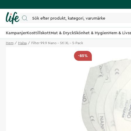
Kampanjer
Kosttillskott
Mat & Dryck
Skönhet & Hygien
Hem & Livss
Hem
Halsa
Filter 99.9 Nano - Stl XL - 5-Pack
-85%