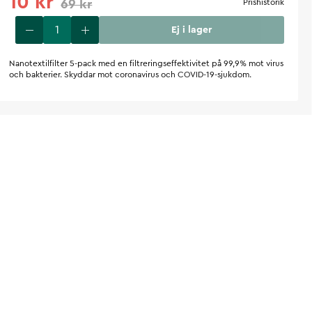
10 kr
69 kr
Prishistorik
Ej i lager
Nanotextilfilter 5-pack med en filtreringseffektivitet på 99,9% mot virus
och bakterier. Skyddar mot coronavirus och COVID-19-sjukdom.