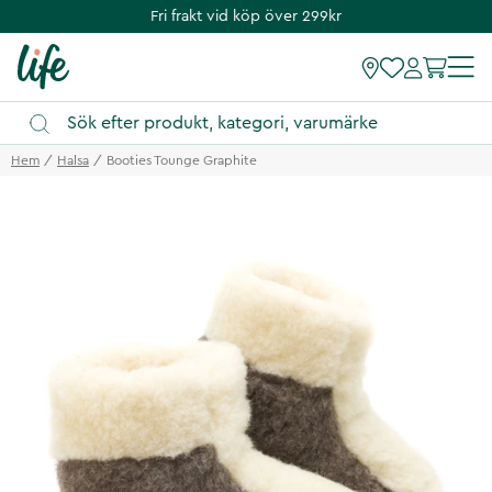
Fri frakt vid köp över 299kr
Hem
Halsa
Booties Tounge Graphite