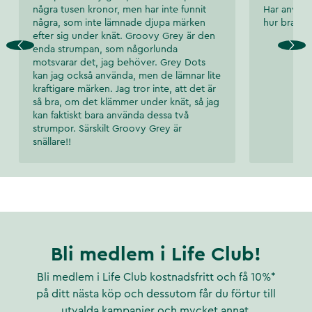
några tusen kronor, men har inte funnit
Har använt 
några, som inte lämnade djupa märken
hur bra res
efter sig under knät. Groovy Grey är den
enda strumpan, som någorlunda
motsvarar det, jag behöver. Grey Dots
kan jag också använda, men de lämnar lite
kraftigare märken. Jag tror inte, att det är
så bra, om det klämmer under knät, så jag
kan faktiskt bara använda dessa två
strumpor. Särskilt Groovy Grey är
snällare!!
Bli medlem i Life Club!
Bli medlem i Life Club kostnadsfritt och få 10%*
på ditt nästa köp och dessutom får du förtur till
utvalda kampanjer och mycket annat.