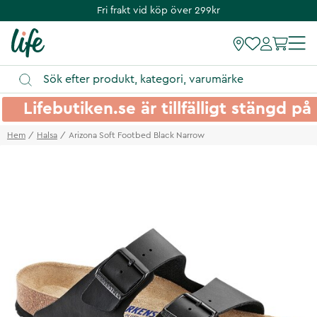
Fri frakt vid köp över 299kr
Lifebutiken.se är tillfälligt stängd 
Hem
Halsa
Arizona Soft Footbed Black Narrow