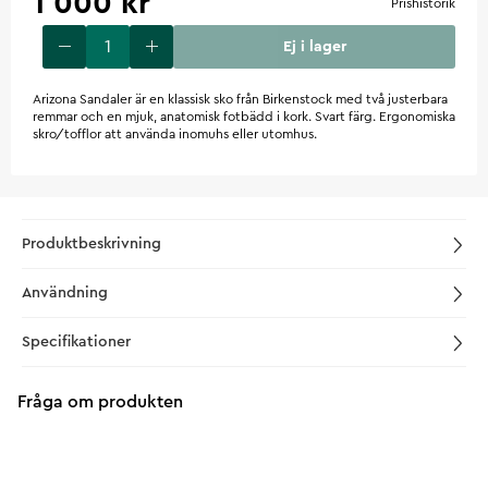
1 000 kr
Prishistorik
Ej i lager
Arizona Sandaler är en klassisk sko från Birkenstock med två justerbara
remmar och en mjuk, anatomisk fotbädd i kork. Svart färg. Ergonomiska
skro/tofflor att använda inomuhs eller utomhus.
Produktbeskrivning
Användning
Specifikationer
Fråga om produkten